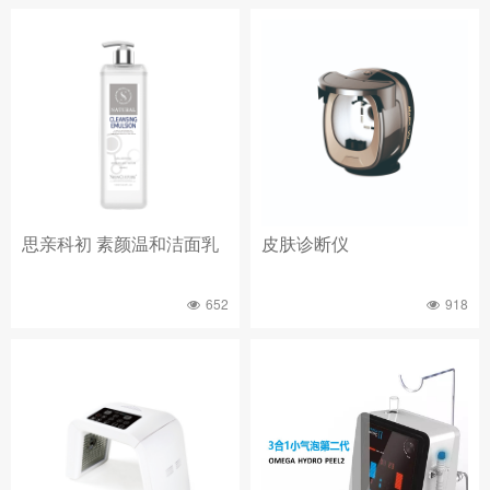
思亲科初 素颜温和洁面乳
皮肤诊断仪
652
918